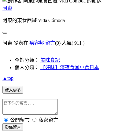
阿東
阿東的東食西遊 Vida Cómoda
阿東 發表在
痞客邦
留言
(0)
人氣(
911
)
全站分類：
美味食記
個人分類：
【好味】深夜食堂小食日本
▲top
載入更多
公開留言
私密留言
發佈留言