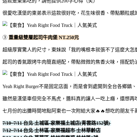
這款是東弟吃的，請他提供200字心得（笑）
很愛吃漢堡的東弟表示這款很好吃，花生味很香、帶點顆粒感
③
重量級雙層起司牛肉堡 NT.250元
超級厚實驚人的尺寸，東妹說「我的嘴根本就張不了這麼大怎
起司的香氣跟烤牛肉簡直絕配，帶點微微的焦香火味，搭配奶
Yeah Right Burger不是固定店面，而是會到處開到全
雖然是漢堡車但完全不馬虎，醬料真的讓人一吃上癮，還想再
七月份的出攤時間地點阿東也一次附給大家️‍🔥️‍🔥想吃的朋友
7/10~7/11 台北 土城區-家樂福土城店(青雲路152號)
7/12~7/14 台北 士林區-家樂福超市 士林華齡店