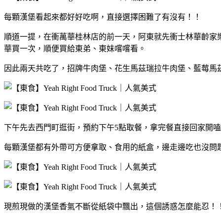
每顆漢堡看起來都好好吃啊，直接選擇困難了有沒有！！
順道一提，在衝萬華桂林店的前一天，阿東就先衝士林華齡家
華買一次，順便買給東弟、東妹嚐嚐看。
因此兩天共吃了，招牌牛肉堡、花生馬茲瑞拉牛肉堡、藍莓馬
下午先去西門町逛街，預約下午5點取餐，拿完餐直接回家開嗑
每顆漢堡都有外帶可方便拿取、食用的紙盒，邊走邊吃也沒問
現煎現做的漢堡香氣不斷從紙袋中飄出，這個誘惑怎麼能忍！