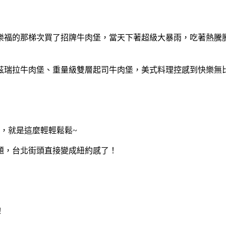
樂福的那梯次買了招牌牛肉堡，當天下著超級大暴雨，吃著熱騰
茲瑞拉牛肉堡、重量級雙層起司牛肉堡，美式料理控感到快樂無
，就是這麼輕輕鬆鬆~
題，台北街頭直接變成紐約感了！
！