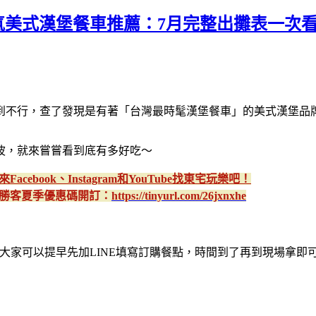
Truck｜人氣美式漢堡餐車推薦：7月完整出
查了發現是有著「台灣最時髦漢堡餐車」的美式漢堡品牌「Yeah R
波，就來嘗嘗看到底有多好吃～
來Facebook、Instagram和YouTube找東宅玩樂吧！
勝客夏季優惠碼開訂：
https://tinyurl.com/26jxnxhe
官方臉書，大家可以提早先加LINE填寫訂購餐點，時間到了再到現場