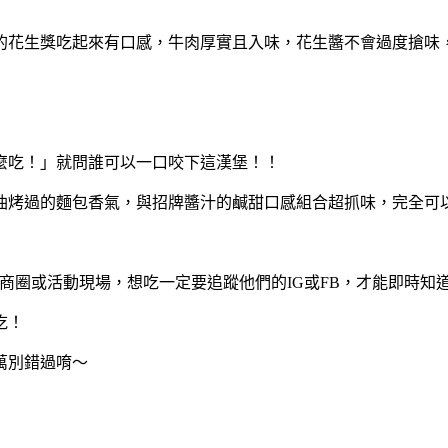
的花生獎吃起來有口感，牛肉厚實且入味，花生醬不會過度搶味
麼吃！」就問誰可以一口咬下這漢堡！！
油烤過的麵包香氣，與招牌醬汁的鹹甜口感組合超抓味，完全可
台各鄉鎮、商圈或活動現場，想吃一定要追蹤他們的IG或FB，才能即時知
吃！
千萬別錯過唷～