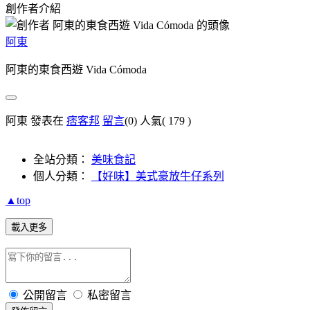
創作者介紹
阿東
阿東的東食西遊 Vida Cómoda
阿東 發表在
痞客邦
留言
(0)
人氣(
179
)
全站分類：
美味食記
個人分類：
【好味】美式豪放牛仔系列
▲top
載入更多
公開留言
私密留言