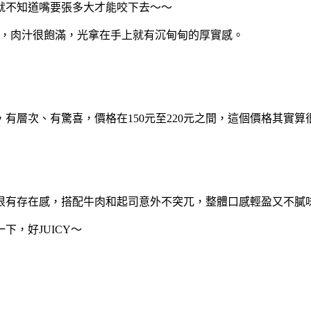
就不知道嘴要張多大才能咬下去～～
夠、有嚼勁，肉汁很飽滿，光拿在手上就有沉甸甸的厚實感。
有層次、有驚喜，價格在150元至220元之間，這個價格其實算
很有存在感，搭配牛肉和起司意外不突兀，整體口感輕盈又不膩
，好JUICY～