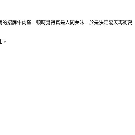
騰的招牌牛肉堡，頓時覺得真是人間美味，於是決定隔天再衝萬
比。