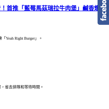
攤表一次看！首推「藍莓馬茲瑞拉牛肉堡」鹹香爆汁
ight Burger」。
拿即可，省去排隊和等待時間。