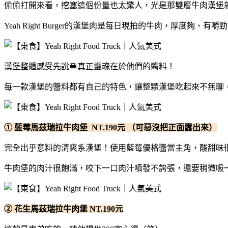
偷偷打開來看，挖塞這個份量也太驚人，光是那雙層牛肉漢堡
Yeah Right Burger的漢堡肉是每日現拍的牛肉，厚度
漢堡整體感受先說🍔真正靈魂在於他們的醬料！
每一款漢堡的醬料都有自己的特色，讓整顆漢堡吃起來不無聊，
① 藍莓馬茲瑞拉牛肉堡 NT.190元 （可惡沒把正面露出來）
完全出乎意料的清爽系漢堡！使用藍莓優格醬當主角，酸甜味
牛肉堡的肉汁很飽滿，咬下一口肉汁噴發不誇張，還要稍微吸一下
② 花生馬茲瑞拉牛肉堡 NT.190元