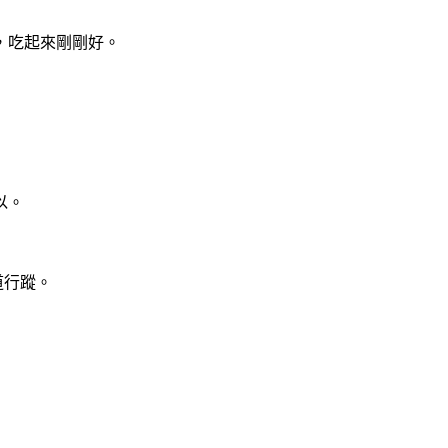
，吃起來剛剛好。
以。
道行蹤。